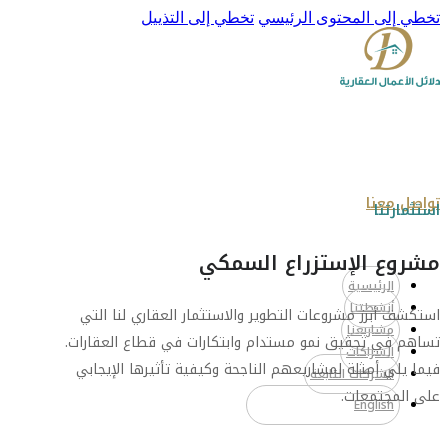
تخطي إلى المحتوى الرئيسي
تخطي إلى التذييل
تواصل معنا
استثمارتنا
مشروع الإستزراع السمكي
الرئيسية
أنشطتنا
استكشف أبرز مشروعات التطوير والاستثمار العقاري لنا التي
مشاريعنا
تساهم في تحقيق نمو مستدام وابتكارات في قطاع العقارات.
الشراكات
فيما يلي أمثلة لمشاريعهم الناجحة وكيفية تأثيرها الإيجابي
الشركات التابعة
على المجتمعات.
English